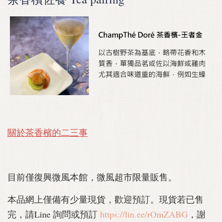
關於茶香檳
的二三事
目前僅復興微風本館，微風超市限量販售。
本品網上僅備有少量現貨，歡迎預訂。
現貨若已售
完，
請Line 詢問或預訂
https://lin.ee/rOmZABG
，謝