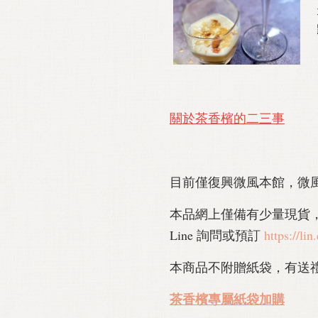
關於茶香檳
的二三事
目前僅復興微風本館，微
本品網上僅備有少量現貨
Line 詢問或預訂
https://l
本商品不附贈紙袋，有送
茶香檳專屬紙袋加購