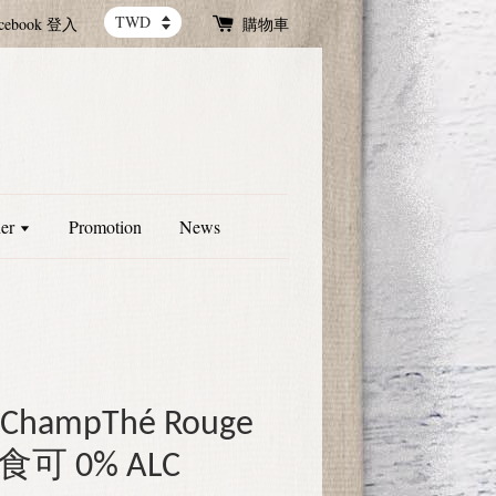
cebook 登入
購物車
ner
Promotion
News
ampThé Rouge
食可 0% ALC