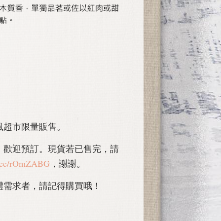
風超市限量販售。
，歡迎預訂。
現貨若已售完
，請
in.ee/rOmZABG
，謝謝。
禮需求者，請記得購買哦！