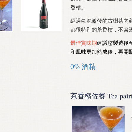
香檳。
經過氣泡激發的古樹茶內
都很特別的茶香檳，不含
最佳賞味期
建議您製造後
和風味更加熟成後，再開
0% 酒精
茶香檳佐餐 Tea pairi