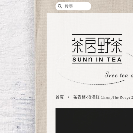
搜尋
›
首頁
茶香檳-浪漫紅 ChampThé Rouge 