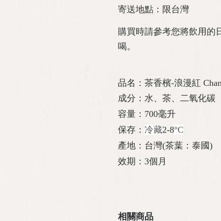
寄送地點：限台灣
購買時請參考您將飲用的
喝。
品名：茶香檳-浪漫紅 ChampTh
成分：水、茶、二氧化碳
容量：700毫升
保存：
冷藏
2-8
°C
產地：台灣(茶葉：泰國)
效期：3個月
相關商品