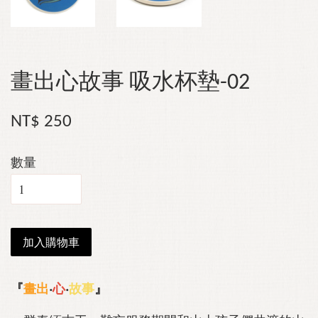
畫出心故事 吸水杯墊-02
NT$ 250
數量
加入購物車
『
畫出
‧
心
‧
故事
』