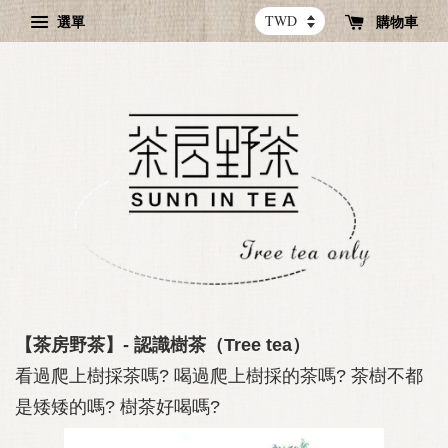
選單
購物車
【茶房野茶】- 認識樹茶（Tree tea）
看過爬上樹採茶嗎? 喝過爬上樹採的茶嗎? 茶樹不都
是矮矮的嗎? 樹茶好喝嗎?