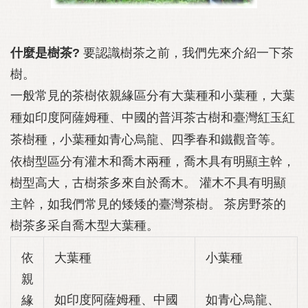
什麼是樹茶?
要認識樹茶之前，我們先來介紹一下茶
樹。
一般常見的茶樹依親緣區分有大葉種和小葉種，大葉
種如印度阿薩姆種、中國的普洱茶古樹和臺灣紅玉紅
茶樹種，小葉種如青心烏龍、四季春和鐵觀音等。
依樹型區分有灌木和喬木兩種，喬木具有明顯主幹，
樹型高大，古樹茶多來自於喬木。 灌木不具有明顯
主幹，如我們常見的矮矮的臺灣茶樹。 茶房野茶的
樹茶多采自喬木型大葉種。
依
大葉種
小葉種
親
如印度阿薩姆種、中國
如青心烏龍、
緣