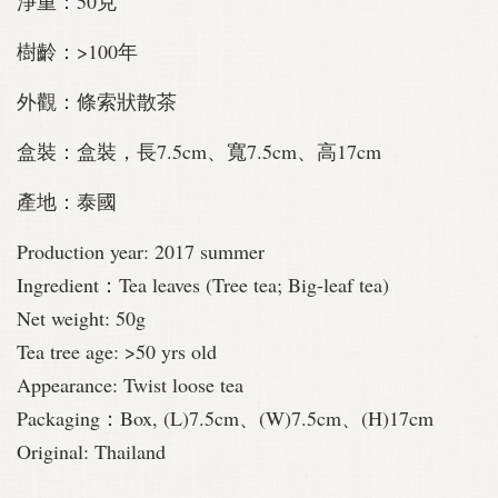
淨重：50克
樹齡：>100年
外觀：條索狀散茶
盒裝：盒裝，長7.5cm、寬7.5cm、高17cm
產地：泰國
Production year: 2017 summer
Ingredient：Tea leaves (Tree tea;
Big-leaf tea)
Net weight: 50g
Tea tree age: >50 yrs old
Appearance: Twist loose tea
Packaging：Box, (L)7.5cm、(W)7.5cm、(H)17cm
Original: Thailand