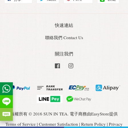
快速連結
聯絡我們 Contact Us
關注我們
Facebook
Instagram
版權所有 © 2016 SUN IN TEA. 電子商務由
EasyStore
提供
Terms of Service
|
Customer Satisfaction
|
Return Policy
|
Privacy