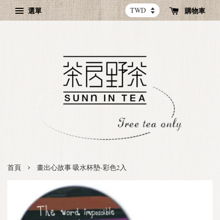
選單
購物車
›
首頁
畫出心故事 吸水杯墊-彩色2入