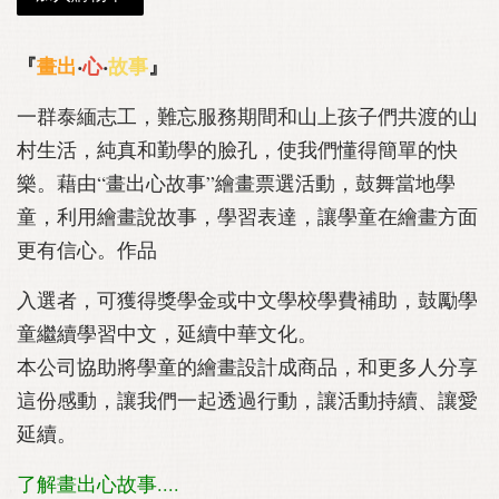
『
畫出
‧
心
‧
故事
』
一群泰緬志工，難忘服務期間和山上孩子們共渡的山
村生活，純真和勤學的臉孔，使我們懂得簡單的快
樂。藉由“畫出心故事”繪畫票選活動，鼓舞當地學
童，利用繪畫說故事，學習表達，讓學童在繪畫方面
更有信心。作品
入選者，可獲得獎學金或中文學校學費補助，鼓勵學
童繼續學習中文，延續中華文化。
本公司協助將學童的繪畫設計成商品，和更多人分享
這份感動，讓我們一起透過行動，讓活動持續、讓愛
延續。
了解畫出心故事....